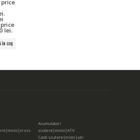
 price
ADAUGĂ ÎN COȘ
ADAUGĂ ÎN COȘ
ADAUGĂ ÎN
i.
ei
 price
0 lei.
 ÎN COȘ
Acumulatori
ere|moto|cross
scutere|moto|ATV
Casti scutere|moto|atv