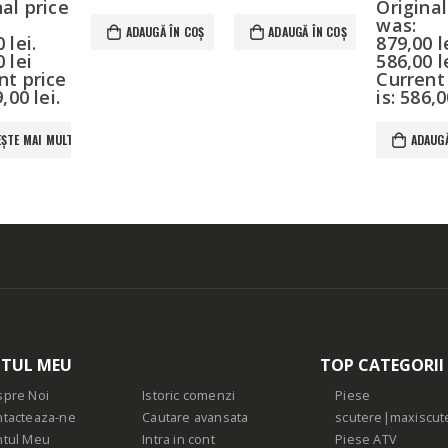
nal price
Original
was:
ADAUGĂ ÎN COȘ
ADAUGĂ ÎN COȘ
 lei.
879,00 le
00
lei
586,00
l
nt price
Current
9,00 lei.
is: 586,0
EȘTE MAI MULT
ADAUGĂ
TUL MEU
TOP CATEGORII
pre Noi
Istoric comenzi
Piese
tacteaza-ne
Cautare avansata
scutere|maxiscut
ntul Meu
Intra in cont
Piese ATV