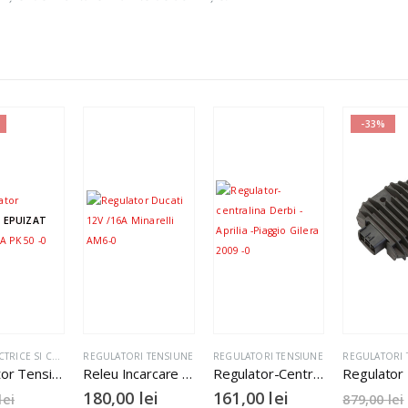
-33%
 EPUIZAT
PIESE ELECTRICE SI COMPONENTE
REGULATORI TENSIUNE
,
REGULATORI TENSIUNE
REGULATORI TENSIUNE
REGULATORI 
Regulator Tensiune Piaggio Ape Vespa PK 50
Releu Incarcare Minarelli AM6 Ducati 12V 16A
Regulator-Centralina Derbi – Aprilia -Piaggio Gilera 2009
180,00
lei
161,00
lei
lei
879,00
lei