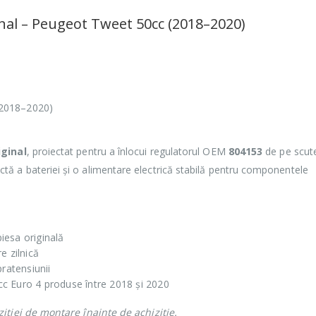
nal – Peugeot Tweet 50cc (2018–2020)
(2018–2020)
ginal
, proiectat pentru a înlocui regulatorul OEM
804153
de pe scute
ectă a bateriei și o alimentare electrică stabilă pentru componentele
piesa originală
re zilnică
ratensiunii
c Euro 4 produse între 2018 și 2020
iției de montare înainte de achiziție.