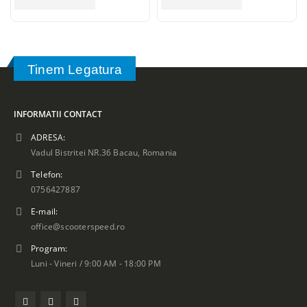
Tinem Legatura
INFORMATII CONTACT
ADRESA:
Vadul Bistritei NR.36 Bacau, Romania
Telefon:
0756427887
E-mail:
office@scooterspeed.ro
Program:
Luni - Vineri / 9:00 AM - 18:00 PM