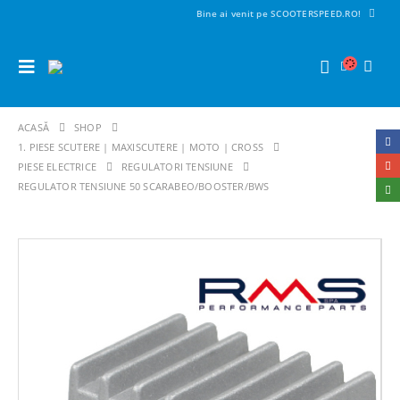
Bine ai venit pe SCOOTERSPEED.RO!
ACASĂ
SHOP
1. PIESE SCUTERE | MAXISCUTERE | MOTO | CROSS
PIESE ELECTRICE
REGULATORI TENSIUNE
REGULATOR TENSIUNE 50 SCARABEO/BOOSTER/BWS