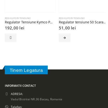
REGULATORI TENSIUNE
REGULATORI TENSIUNE
Regulator Tensiune Kymco People 125/200
Regulator tensiune 50 Scarabeo/Booster/BWS
192,00
lei
51,00
lei
Tinem Legatura
INFORMATII CONTACT
ADRESA:
Vadul Bistritei NR.36 Bacau, Romania
Telefon: