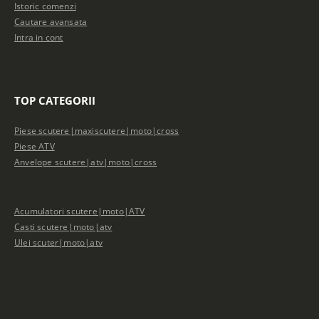
Istoric comenzi
Cautare avansata
Intra in cont
TOP CATEGORII
Piese scutere|maxiscutere|moto|cross
Piese ATV
Anvelope scutere|atv|moto|cross
Acumulatori scutere|moto|ATV
Casti scutere|moto|atv
Ulei scuter|moto|atv