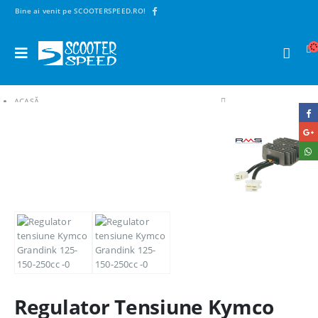
Bine ai venit pe SCOOTERSPEED.RO!
ACASĂ
SHOP
1. PIESE SCUTERE | MAXISCUTERE | MOTO | CROSS
PIESE ELECTRICE
REGULATORI TENSIUNE
REGULATOR TENSIUNE KYMCO GRANDINK 125-150-250CC
Regulator Tensiune Kymco