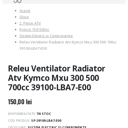
Acasă
Shop
2. Piese ATV
Kymco 150-500cc
Sistem Electric si Componente
Releu Ventilator Radiator Atv Kymco Mxu 300 500 700cc
39100-LBA7-E00
Releu Ventilator Radiator
Atv Kymco Mxu 300 500
700cc 39100-LBA7-E00
150,00
lei
DISPONIBILITATE:
ÎN STOC
COD PRODUS:
SP-39100-LBA7-E00
CATEGORIE:
SISTEM ELECTRIC SI COMPONENTE