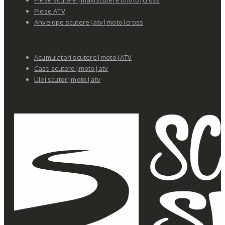
Piese ATV
Anvelope scutere|atv|moto|cross
Acumulatori scutere|moto|ATV
Casti scutere|moto|atv
Ulei scuter|moto|atv