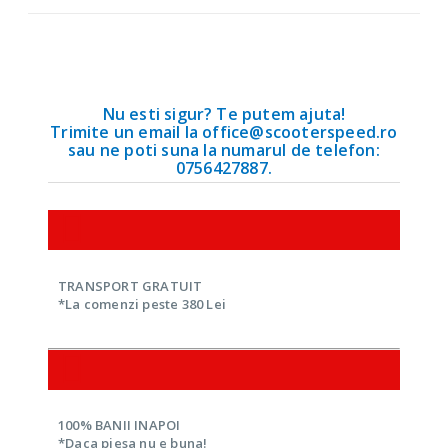
Nu esti sigur? Te putem ajuta!
Trimite un email la office@scooterspeed.ro
sau ne poti suna la numarul de telefon:
0756427887.
TRANSPORT GRATUIT
*La comenzi peste 380 Lei
100% BANII INAPOI
*Daca piesa nu e buna!