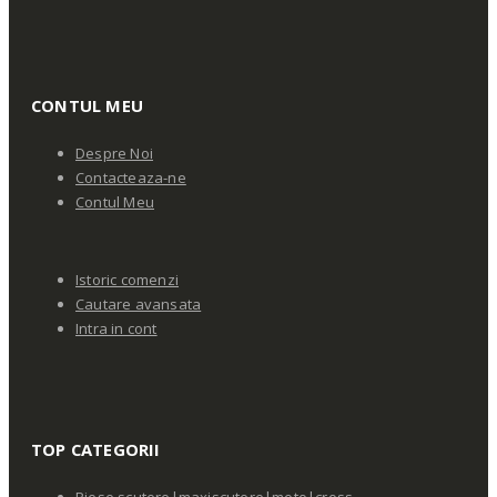
CONTUL MEU
Despre Noi
Contacteaza-ne
Contul Meu
Istoric comenzi
Cautare avansata
Intra in cont
TOP CATEGORII
Piese scutere|maxiscutere|moto|cross