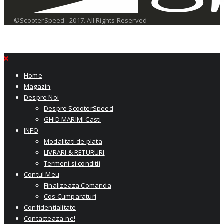
©ScooterSpeed . 2017. All Rights Reserved
Home
Magazin
Despre Noi
Despre ScooterSpeed
GHID MARIMI Casti
INFO
Modalitati de plata
LIVRARI & RETURURI
Termeni si conditii
Contul Meu
Finalizeaza Comanda
Cos Cumparaturi
Confidentialitate
Contacteaza-ne!