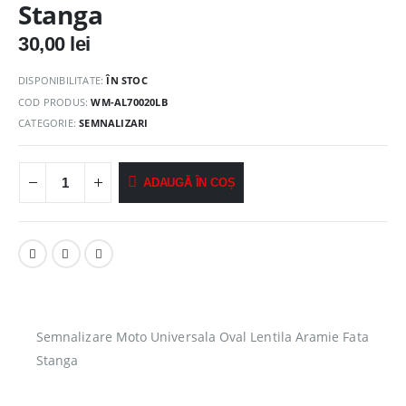
Stanga
30,00
lei
DISPONIBILITATE:
ÎN STOC
COD PRODUS:
WM-AL70020LB
CATEGORIE:
SEMNALIZARI
ADAUGĂ ÎN COȘ
Semnalizare Moto Universala Oval Lentila Aramie Fata
Stanga