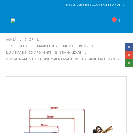
Bine ai venit pe SCOOTERSPEED.RO!
ACASĂ
SHOP
1. PIESE SCUTERE | MAXISCUTERE | MOTO | CROSS
ILUMINARE SI COMPONENTE
SEMNALIZARI
SEMNALIZARE MOTO UNIVERSALA OVAL LENTILA ARAMIE FATA STANGA