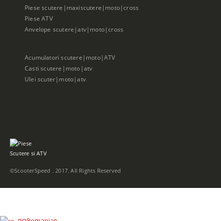
Piese scutere|maxiscutere|moto|cross
Piese ATV
Anvelope scutere|atv|moto|cross
Acumulatori scutere|moto|ATV
Casti scutere|moto|atv
Ulei scuter|moto|atv
©ScooterSpeed . 2017. All Rights Reserved
Romanian