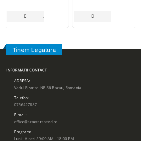
ADAUGĂ ÎN COȘ
ADAUGĂ ÎN COȘ
Tinem Legatura
INFORMATII CONTACT
ADRESA:
Vadul Bistritei NR.36 Bacau, Romania
Telefon:
0756427887
E-mail:
office@scooterspeed.ro
Program:
Luni - Vineri / 9:00 AM - 18:00 PM