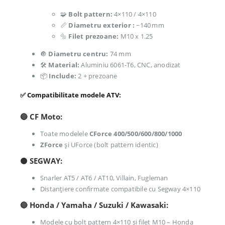
🧩
Bolt pattern:
4×110 / 4×110
📏
Diametru exterior :
~140 mm
🔩
Filet prezoane:
M10 x 1.25
🔘
Diametru centru:
74 mm
🛠️
Material:
Aluminiu 6061-T6, CNC, anodizat
📦
Include:
2 + prezoane
✅ Compatibilitate modele ATV:
🔵
CF Moto:
Toate modelele
CForce 400/500/600/800/1000
ZForce
și UForce (bolt pattern identic)
🟠
SEGWAY:
Snarler AT5 / AT6 / AT10, Villain, Fugleman
Distanțiere confirmate compatibile cu Segway 4×110
🔵
Honda / Yamaha / Suzuki / Kawasaki
:
Modele cu bolt pattern 4×110 și filet M10 – Honda