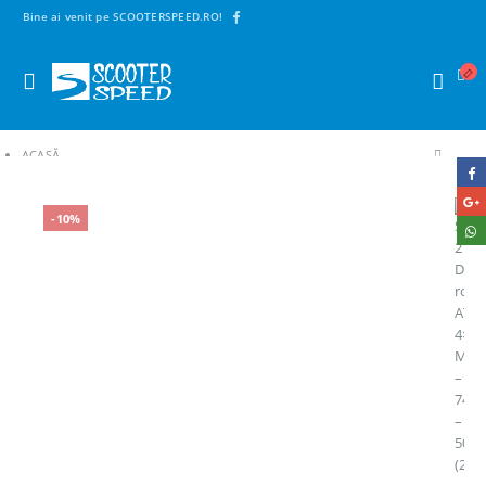
Bine ai venit pe SCOOTERSPEED.RO!
ACASĂ
SHOP
2. PIESE ATV
-10%
ACCESORII ATV
SET 2 DISTANȚIERE ROȚI ATV 4×110 M10X1.25MM – 74X140MM – 50MM (2″)