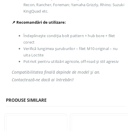
Recon, Rancher, Foreman; Yamaha Grizzly, Rhino; Suzuki
KingQuad etc.
📌 Recomandări de utilizare:
Îndeplinește condiția bolt pattern + hub bore + filet
corect
Verifică lungimea șuruburilor – filet M10 original – nu
uita Loctite
Potrivit pentru utilizări agricole, off-road și stil agresiv
Compatibilitatea finală depinde de model și an.
Contactează-ne dacă ai întrebări!
PRODUSE SIMILARE