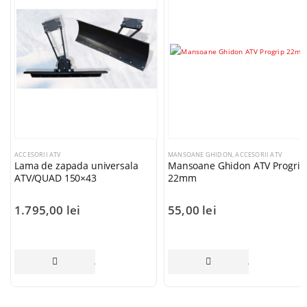
ACCESORII ATV
MANSOANE GHIDON
,
ACCESORII ATV
Lama de zapada universala
Mansoane Ghidon ATV Progrip
ATV/QUAD 150×43
22mm
1.795,00
lei
55,00
lei
ADAUGĂ ÎN COȘ
ADAUGĂ ÎN CO