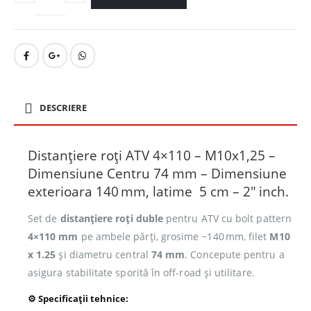
DESCRIERE
Distanțiere roți ATV 4×110 – M10x1,25 –
Dimensiune Centru 74 mm – Dimensiune
exterioara 140 mm, latime 5 cm – 2″ inch.
Set de
distanțiere roți duble
pentru ATV cu bolt pattern
4×110 mm
pe ambele părți, grosime ~140 mm, filet
M10
x 1.25
și diametru central
74 mm
. Concepute pentru a
asigura stabilitate sporită în off-road și utilitare.
⚙️ Specificații tehnice: