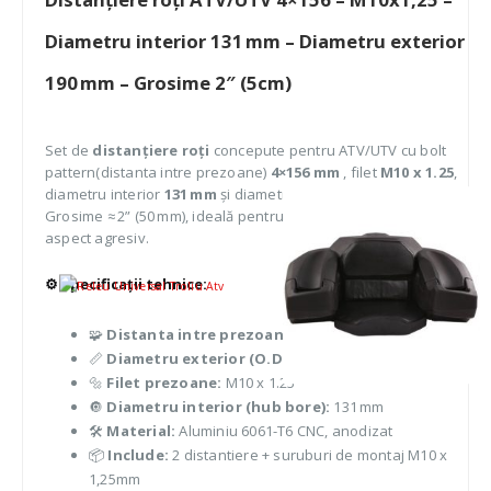
Diametru interior 131 mm – Diametru exterior
190 mm – Grosime 2″ (5cm)
Set de
distanțiere roți
concepute pentru ATV/UTV cu bolt
pattern(distanta intre prezoane)
4×156 mm
, filet
M10 x 1.25
,
diametru interior
131 mm
și diametru exterior
190 mm
.
Grosime ≈ 2” (50 mm), ideală pentru stabilitate suplimentară,
aspect agresiv.
⚙️ Specificații tehnice:
🧩
Distanta intre prezoane:
4×156
📏
Diametru exterior (O.D.):
190 mm
🔩
Filet prezoane:
M10 x 1.25
🔘
Diametru interior (hub bore):
131 mm
🛠️
Material:
Aluminiu 6061-T6 CNC, anodizat
📦
Include:
2 distantiere + suruburi de montaj M10 x
1,25mm