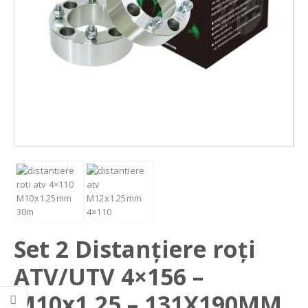
Set 2 Distanțiere roți
ATV/UTV 4×156 –
M10x1,25 – 131X190MM