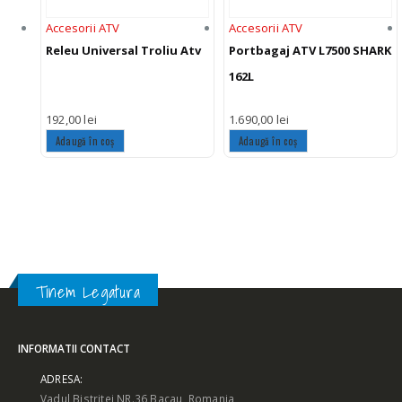
Accesorii ATV
Accesorii ATV
Releu Universal Troliu Atv
Portbagaj ATV L7500 SHARK
162L
192,00
lei
1.690,00
lei
Adaugă în coș
Adaugă în coș
Tinem Legatura
INFORMATII CONTACT
ADRESA:
Vadul Bistritei NR.36 Bacau, Romania