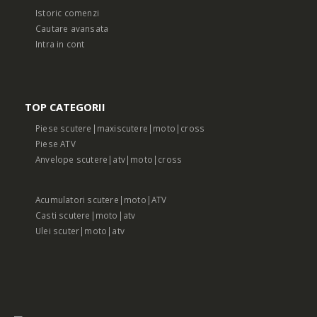
Istoric comenzi
Cautare avansata
Intra in cont
TOP CATEGORII
Piese scutere|maxiscutere|moto|cross
Piese ATV
Anvelope scutere|atv|moto|cross
Acumulatori scutere|moto|ATV
Casti scutere|moto|atv
Ulei scuter|moto|atv