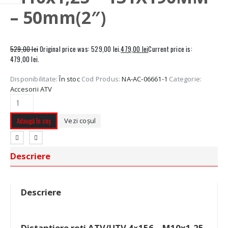
– 50mm(2″)
529,00
lei
Original price was: 529,00 lei.
479,00
lei
Current price is:
479,00 lei.
Disponibilitate:
În stoc
Cod Produs:
NA-AC-06661-1
Categorie:
Accesorii ATV
Adaugă în coș
Vezi coșul
Descriere
Descriere
Distanțiere roți ATV/UTV 4×156 – M10x1,25 –