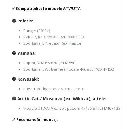
✅ Compatibilitate modele ATV/UTV:
🟣
Polaris:
Ranger (2013+)
RZR XP, RZR Pro XP, RZR 900/1000
Sportsman, Predator (ex: Raptor)
🔵
Yamaha:
Raptor, YFM 660/700, YFM 550
Sportsman, Wolverine (modele 4‑lug cu PCD 4×156)
🟢
Kawasaki:
Bayou, Rocky, non‑IRS Brute Force
🟡
Arctic Cat / Moscovo (ex: Wildcat), altele:
Modele UTV/ATV cu bolt pattern 4×156 & filet M10×1,25
📌 Recomandări montaj: