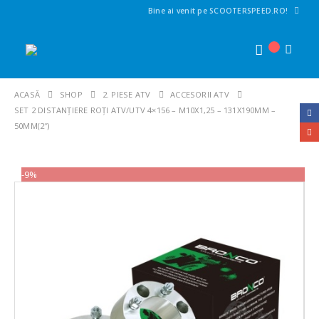
Bine ai venit pe SCOOTERSPEED.RO!
ACASĂ
SHOP
2. PIESE ATV
ACCESORII ATV
SET 2 DISTANȚIERE ROȚI ATV/UTV 4×156 – M10X1,25 – 131X190MM –
50MM(2″)
-9%