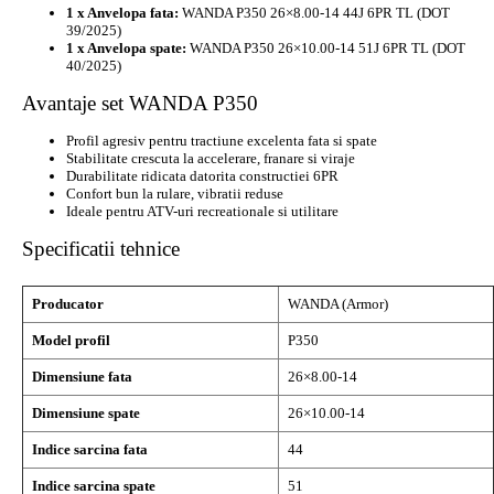
1 x Anvelopa fata:
WANDA P350 26×8.00-14 44J 6PR TL (DOT
39/2025)
1 x Anvelopa spate:
WANDA P350 26×10.00-14 51J 6PR TL (DOT
40/2025)
Avantaje set WANDA P350
Profil agresiv pentru tractiune excelenta fata si spate
Stabilitate crescuta la accelerare, franare si viraje
Durabilitate ridicata datorita constructiei 6PR
Confort bun la rulare, vibratii reduse
Ideale pentru ATV-uri recreationale si utilitare
Specificatii tehnice
Producator
WANDA (Armor)
Model profil
P350
Dimensiune fata
26×8.00-14
Dimensiune spate
26×10.00-14
Indice sarcina fata
44
Indice sarcina spate
51