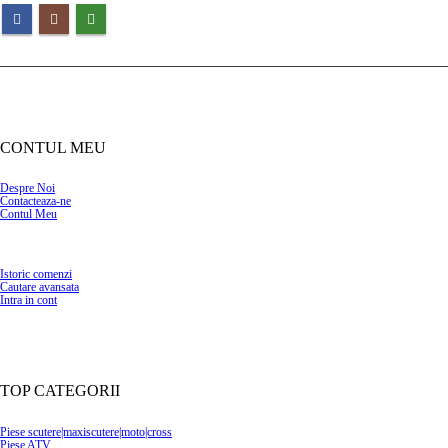
CONTUL MEU
Despre Noi
Contacteaza-ne
Contul Meu
Istoric comenzi
Cautare avansata
Intra in cont
TOP CATEGORII
Piese scutere|maxiscutere|moto|cross
Piese ATV