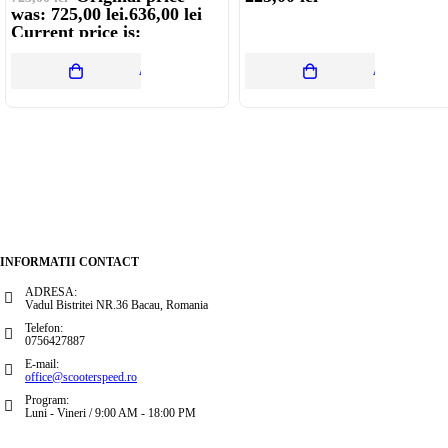
was: 725,00 lei.
636,00
lei
Current price is:
636,00 lei.
ADAUGĂ ÎN COȘ
ADAUGĂ ÎN
Tinem Legatura
INFORMATII CONTACT
ADRESA:
Vadul Bistritei NR.36 Bacau, Romania
Telefon:
0756427887
E-mail:
office@scooterspeed.ro
Program:
Luni - Vineri / 9:00 AM - 18:00 PM