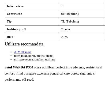
Indice viteza
J
Constructie
6PR (6 pliuri)
Tip
TL (Tubeless)
Inaltime profil
20 mm
DOT
2025
Utilizare recomandata
ATV off-road
teren mixt, noroi, pietris, stanci
utilizare recreationala si utilitara
Setul WANDA P350
ofera echilibrul perfect intre aderenta, rezistenta si
confort, fiind o alegere excelenta pentru cei care doresc siguranta si
performanta off-road.