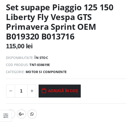
Set supape Piaggio 125 150
Liberty Fly Vespa GTS
Primavera Sprint OEM
B019320 B013716
115,00
lei
DISPONIBILITATE:
ÎN STOC
COD PRODUS:
TNT-038619E
CATEGORIE:
MOTOR SI COMPONENTE
ADAUGĂ ÎN COȘ