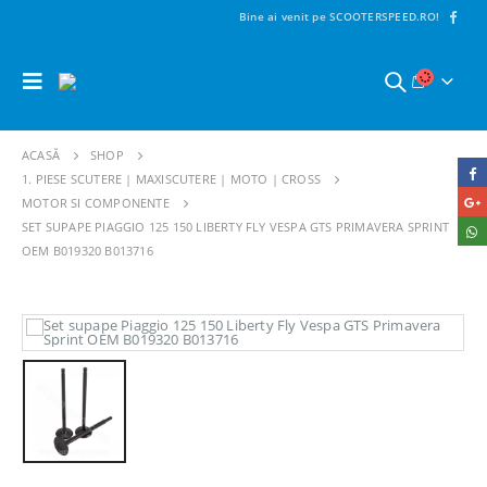
Bine ai venit pe SCOOTERSPEED.RO!
ACASĂ
SHOP
1. PIESE SCUTERE | MAXISCUTERE | MOTO | CROSS
MOTOR SI COMPONENTE
SET SUPAPE PIAGGIO 125 150 LIBERTY FLY VESPA GTS PRIMAVERA SPRINT
OEM B019320 B013716