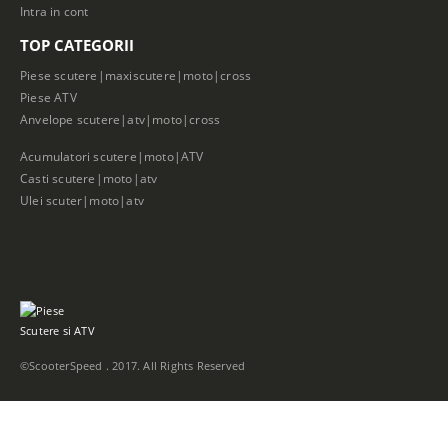
Intra in cont
TOP CATEGORII
Piese scutere|maxiscutere|moto|cross
Piese ATV
Anvelope scutere|atv|moto|cross
Acumulatori scutere|moto|ATV
Casti scutere|moto|atv
Ulei scuter|moto|atv
©ScooterSpeed . 2017. All Rights Reserved