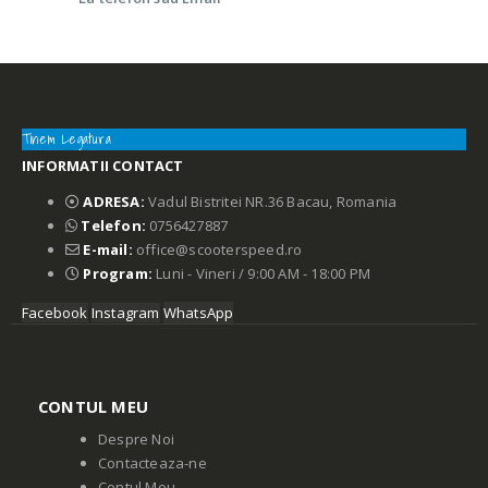
Tinem Legatura
INFORMATII CONTACT
ADRESA:
Vadul Bistritei NR.36 Bacau, Romania
Telefon:
0756427887
E-mail:
office@scooterspeed.ro
Program:
Luni - Vineri / 9:00 AM - 18:00 PM
Facebook
Instagram
WhatsApp
CONTUL MEU
Despre Noi
Contacteaza-ne
Contul Meu