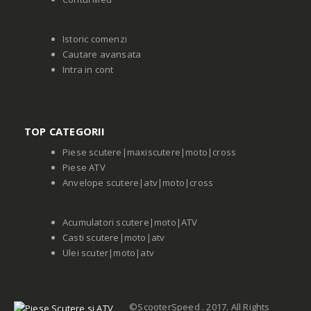
Istoric comenzi
Cautare avansata
Intra in cont
TOP CATEGORII
Piese scutere|maxiscutere|moto|cross
Piese ATV
Anvelope scutere|atv|moto|cross
Acumulatori scutere|moto|ATV
Casti scutere|moto|atv
Ulei scuter|moto|atv
©ScooterSpeed . 2017. All Rights