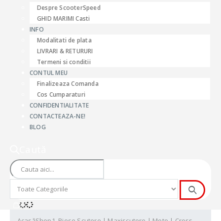
Despre ScooterSpeed
GHID MARIMI Casti
INFO
Modalitati de plata
LIVRARI & RETURURI
Termeni si conditii
CONTUL MEU
Finalizeaza Comanda
Cos Cumparaturi
CONFIDENTIALITATE
CONTACTEAZA-NE!
BLOG
Caută
Acasă
Shop
1. Piese Scutere | Maxiscutere | Moto | Cross