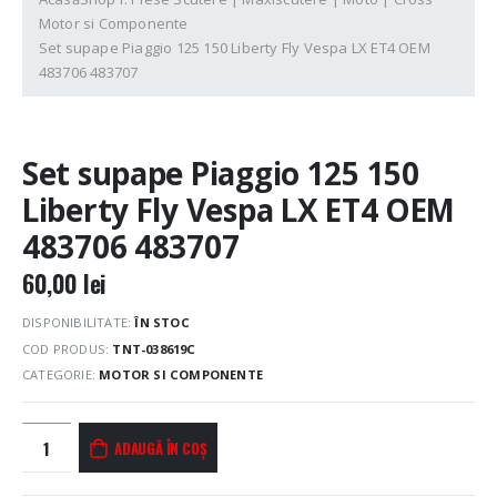
Motor si Componente
Set supape Piaggio 125 150 Liberty Fly Vespa LX ET4 OEM
483706 483707
Set supape Piaggio 125 150
Liberty Fly Vespa LX ET4 OEM
483706 483707
60,00
lei
DISPONIBILITATE:
ÎN STOC
COD PRODUS:
TNT-038619C
CATEGORIE:
MOTOR SI COMPONENTE
ADAUGĂ ÎN COȘ