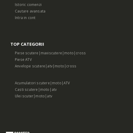
Istoric comenzi
Cautare avansata
Intra in cont
TOP CATEGORII
Piese scutere|maxiscutere|moto|cross
Piese ATV
Anvelope scutere|atv|moto|cross
Acumulatori scutere|moto|ATV
Casti scutere|moto|atv
Ulei scuter|moto|atv