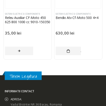
SISTEM ELECTRIC SI COMPONENTE
SISTEM ELECTRIC SI COMPONENTE
Releu Auxiliar CF-Moto 450
Bendix Atv Cf-Moto 500 4×4
625 800 1000 cc 9010-150350
35,00
lei
630,00
lei
CITEȘTE MAI MULT
ADAUGĂ ÎN COȘ
Tinem Legatura
INFORMATII CONTACT
ADRESA:
Vadul Bistritei NR.36 Bacau, Romania