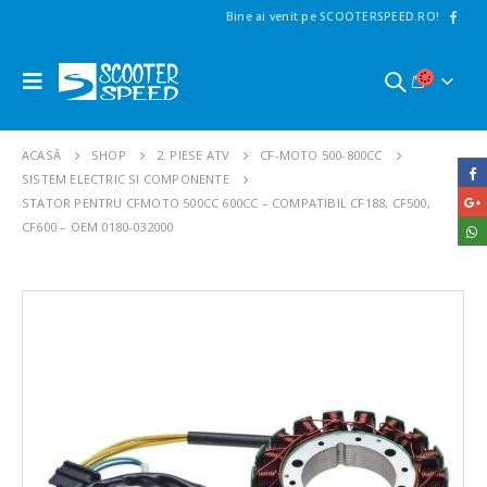
Bine ai venit pe SCOOTERSPEED.RO!
ACASĂ
SHOP
2. PIESE ATV
CF-MOTO 500-800CC
SISTEM ELECTRIC SI COMPONENTE
STATOR PENTRU CFMOTO 500CC 600CC – COMPATIBIL CF188, CF500,
CF600 – OEM 0180-032000