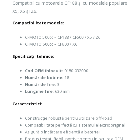
Compatibil cu motoarele CF188 și cu modelele populare
X5, X6 și Z6.
Compatibilitate modele:
CFMOTO 500cc – CF188 / CF500 / X5 / Z6
CFMOTO 600cc – CF600 / X6
Specificații tehnice:
Cod OEM înlocuit:
0180-032000
Număr de bobine:
18
Număr de fire:
3
Lungime fire:
630 mm
Caracteristici:
Construcție robustă pentru utilizare off-road
Compatibilitate perfectă cu sistemul electric original
Asigură o încărcare eficientă a bateriei
Produs testat, fiabil, potrivit pentru înlocuirea OEM