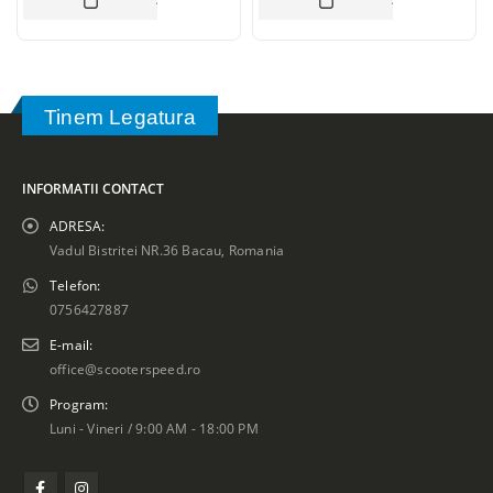
ADAUGĂ ÎN COȘ
ADAUGĂ ÎN CO
Tinem Legatura
INFORMATII CONTACT
ADRESA:
Vadul Bistritei NR.36 Bacau, Romania
Telefon:
0756427887
E-mail:
office@scooterspeed.ro
Program:
Luni - Vineri / 9:00 AM - 18:00 PM