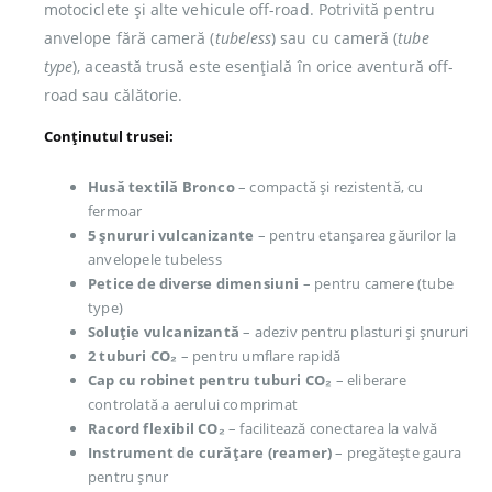
motociclete și alte vehicule off-road. Potrivită pentru
anvelope fără cameră (
tubeless
) sau cu cameră (
tube
type
), această trusă este esențială în orice aventură off-
road sau călătorie.
Conținutul trusei:
Husă textilă Bronco
– compactă și rezistentă, cu
fermoar
5 șnururi vulcanizante
– pentru etanșarea găurilor la
anvelopele tubeless
Petice de diverse dimensiuni
– pentru camere (tube
type)
Soluție vulcanizantă
– adeziv pentru plasturi și șnururi
2 tuburi CO₂
– pentru umflare rapidă
Cap cu robinet pentru tuburi CO₂
– eliberare
controlată a aerului comprimat
Racord flexibil CO₂
– facilitează conectarea la valvă
Instrument de curățare (reamer)
– pregătește gaura
pentru șnur