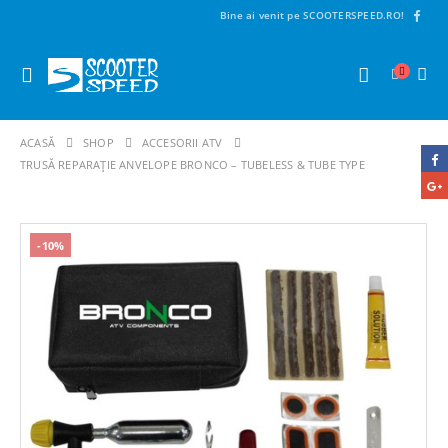
Bine ai venit pe SCOOTERSPEED.RO!
ACASĂ
SHOP
ACCESORII ATV
TRUSĂ REPARAȚIE ANVELOPE BRONCO – TUBELESS & TUBE TYPE
-10%