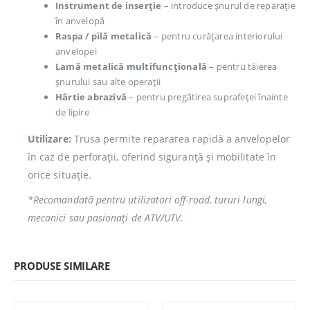
Instrument de inserție
– introduce șnurul de reparație
în anvelopă
Raspa / pilă metalică
– pentru curățarea interiorului
anvelopei
Lamă metalică multifuncțională
– pentru tăierea
șnurului sau alte operații
Hârtie abrazivă
– pentru pregătirea suprafeței înainte
de lipire
Utilizare:
Trusa permite repararea rapidă a anvelopelor
în caz de perforații, oferind siguranță și mobilitate în
orice situație.
*Recomandată pentru utilizatori off-road, tururi lungi,
mecanici sau pasionați de ATV/UTV.
PRODUSE SIMILARE