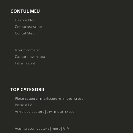
CONTUL MEU
Despre Noi
Contacteaza-ne
Contul Meu
Istoric comenzi
Cautare avansata
Intra in cont
TOP CATEGORII
Piese scutere|maxiscutere|moto|cross
Piese ATV
Anvelope scutere|atv|moto|cross
Acumulatori scutere|moto|ATV