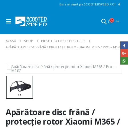
Bine ai venit pe SCOOTERSPEED.RO!
ACASĂ
SHOP
PIESE TROTINETE ELECTRICE
APĂRĂTOARE DISC FRÂNĂ / PROTECȚIE ROTOR XIAOMI M365 / PRO – M187
Apărătoare disc frână /
protecție rotor Xiaomi M365 /