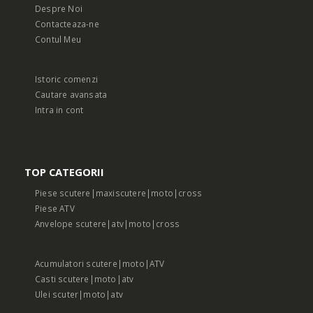
Despre Noi
Contacteaza-ne
Contul Meu
Istoric comenzi
Cautare avansata
Intra in cont
TOP CATEGORII
Piese scutere|maxiscutere|moto|cross
Piese ATV
Anvelope scutere|atv|moto|cross
Acumulatori scutere|moto|ATV
Casti scutere|moto|atv
Ulei scuter|moto|atv