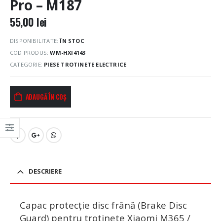
Pro – M187
55,00
lei
DISPONIBILITATE:
ÎN STOC
COD PRODUS:
WM-HXI4143
CATEGORIE:
PIESE TROTINETE ELECTRICE
ADAUGĂ ÎN COȘ
DESCRIERE
Capac protecție disc frână (Brake Disc
Guard) pentru trotinete Xiaomi M365 /