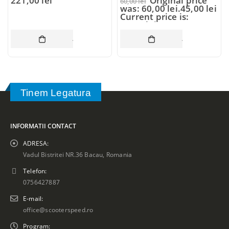
221,00
lei
Original price
60,00
lei
was: 60,00 lei.
45,00
lei
Current price is:
45,00 lei.
COȘ
ADAUGĂ ÎN COȘ
ADAUGĂ ÎN CO
Tinem Legatura
INFORMATII CONTACT
ADRESA:
Vadul Bistritei NR.36 Bacau, Romania
Telefon:
0756427887
E-mail:
office@scooterspeed.ro
Program: