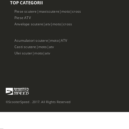
TOP CATEGORII
Piese scutere|maxiscutere|moto|cross
Piese ATV
Anvelope scutere|atv|moto|cross
Acumulatori scutere|moto|ATV
Casti scutere|moto|atv
Ulei scuter|moto|atv
©ScooterSpeed . 2017. All Rights Reserved