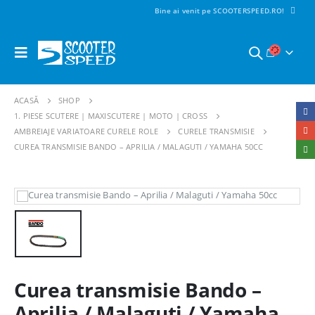
Bine ai venit pe SCOOTERSPEED.RO!
ACASĂ
SHOP
1. PIESE SCUTERE | MAXISCUTERE | MOTO | CROSS
AMBREIAJE VARIATOARE CURELE ROLE
CURELE TRANSMISIE
CUREA TRANSMISIE BANDO – APRILIA / MALAGUTI / YAMAHA 50CC
Curea transmisie Bando –
Aprilia / Malaguti / Yamaha