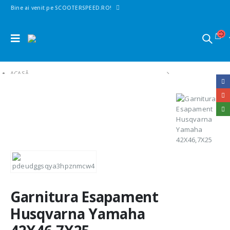
Bine ai venit pe SCOOTERSPEED.RO!
ACASĂ
SHOP
1. PIESE SCUTERE | MAXISCUTERE | MOTO | CROSS
TOBE ESAPAMENT SCUTERE
ACCESORII ESAPAMENT
GARNITURA ESAPAMENT HUSQVARNA YAMAHA 42X46,7X25
Garnitura Esapament
Husqvarna Yamaha