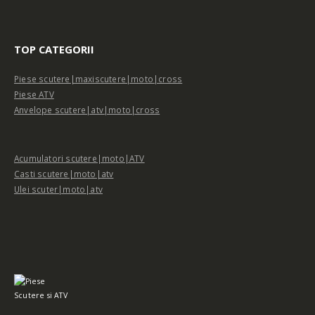
TOP CATEGORII
Piese scutere|maxiscutere|moto|cross
Piese ATV
Anvelope scutere|atv|moto|cross
Acumulatori scutere|moto|ATV
Casti scutere|moto|atv
Ulei scuter|moto|atv