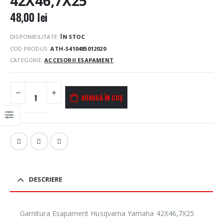
42X46,7X25
48,00
lei
DISPONIBILITATE:
ÎN STOC
COD PRODUS:
ATH-S410485012020
CATEGORIE:
ACCESORII ESAPAMENT
ADAUGĂ ÎN COȘ
DESCRIERE
Garnitura Esapament Husqvarna Yamaha 42X46,7X25