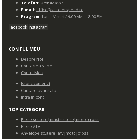
Telefon:
0756427887
E-mail:
office@scooterspeed.ro
Program:
Luni - Vineri / 9:00 AM - 18:00 PM
Facebook
Instagram
CONTUL MEU
Despre Noi
Contacteaza-ne
Contul Meu
Istoric comenzi
Cautare avansata
Intra in cont
TOP CATEGORII
Piese scutere|maxiscutere|moto|cross
Piese ATV
Anvelope scutere|atv|moto|cross