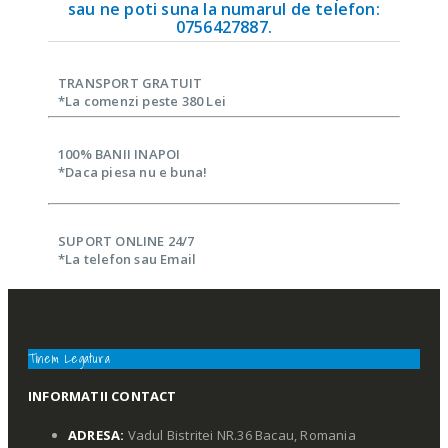
sau ne poti suna la numarul de telefon:
0756427887.
TRANSPORT GRATUIT
*La comenzi peste 380 Lei
100% BANII INAPOI
*Daca piesa nu e buna!
SUPORT ONLINE 24/7
*La telefon sau Email
Tinem Legatura
INFORMATII CONTACT
ADRESA:
Vadul Bistritei NR.36 Bacau, Romania