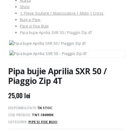
Acasă
Shop
1. Piese Scutere | Maxiscutere | Moto | Cross
Bujii si Pipe
Pipe si Fise Bujii
Pipa bujie Aprilia SXR 50 / Piaggio Zip 4T
Pipa bujie Aprilia SXR 50 /
Piaggio Zip 4T
25,00
lei
DISPONIBILITATE:
ÎN STOC
COD PRODUS:
TNT-186993K
CATEGORIE:
PIPE SI FISE BUJII