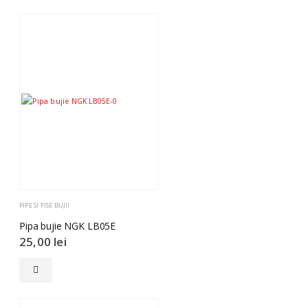
PIPE SI FISE BUJII
Pipa bujie NGK LB05E
25,00
lei