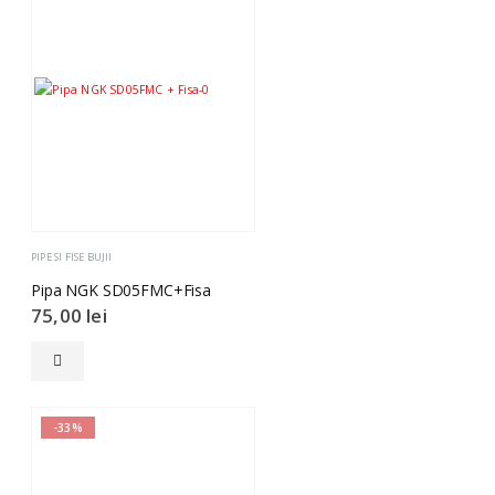
PIPE SI FISE BUJII
Pipa NGK SD05FMC+Fisa
75,00
lei
-33%