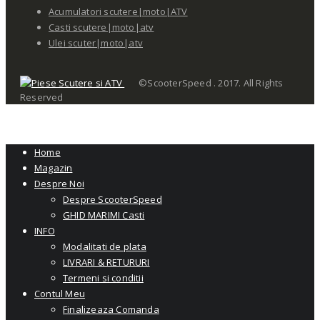
Acumulatori scutere|moto|ATV
Casti scutere|moto|atv
Ulei scuter|moto|atv
©ScooterSpeed . 2017. All Rights
Reserved
Home
Magazin
Despre Noi
Despre ScooterSpeed
GHID MARIMI Casti
INFO
Modalitati de plata
LIVRARI & RETURURI
Termeni si conditii
Contul Meu
Finalizeaza Comanda