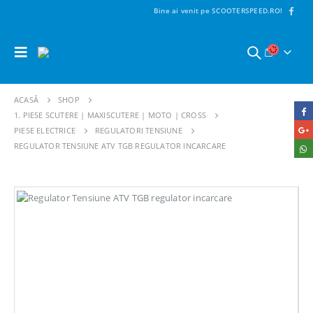
Bine ai venit pe SCOOTERSPEED.RO!
ACASĂ
SHOP
1. PIESE SCUTERE | MAXISCUTERE | MOTO | CROSS
PIESE ELECTRICE
REGULATORI TENSIUNE
REGULATOR TENSIUNE ATV TGB REGULATOR INCARCARE