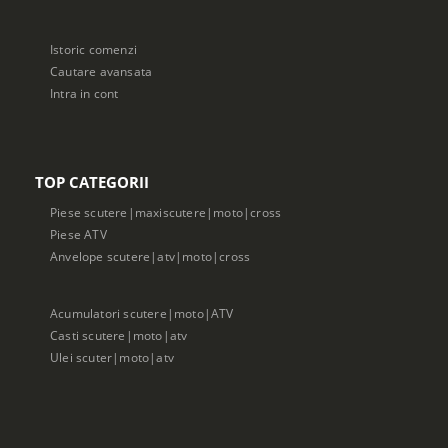
Istoric comenzi
Cautare avansata
Intra in cont
TOP CATEGORII
Piese scutere|maxiscutere|moto|cross
Piese ATV
Anvelope scutere|atv|moto|cross
Acumulatori scutere|moto|ATV
Casti scutere|moto|atv
Ulei scuter|moto|atv