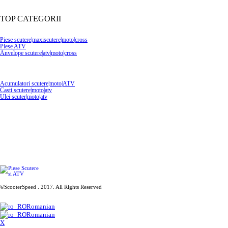
TOP CATEGORII
Piese scutere|maxiscutere|moto|cross
Piese ATV
Anvelope scutere|atv|moto|cross
Acumulatori scutere|moto|ATV
Casti scutere|moto|atv
Ulei scuter|moto|atv
©ScooterSpeed . 2017. All Rights Reserved
Romanian
Romanian
X