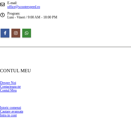
E-mail:
office@scooterspeed.ro
Program:
Luni - Vineri / 9:00 AM - 18:00 PM
CONTUL MEU
Despre Noi
Contacteaza-ne
Contul Meu
Istoric comenzi
Cautare avansata
Intra in cont