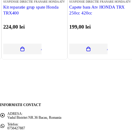
SUSPENSIE DIRECTIE FRANARE HONDA ATV
SUSPENSIE DIRECTIE FRANARE HONDA ATV
Kit reparatie grup spate Honda
Capete bara Atv HONDA TRX
TRX400
250cc 420cc
224,00
lei
199,00
lei
OȘ
ADAUGĂ ÎN COȘ
ADAUGĂ ÎN C
Tinem Legatura
INFORMATII CONTACT
ADRESA:
Vadul Bistritei NR.36 Bacau, Romania
Telefon:
0756427887