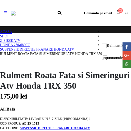
Comanda pe email
ACASĂ
SHOP
2. PIESE ATV
HONDA 250-680CC
SUSPENSIE DIRECTIE FRANARE HONDA ATV
RULMENT ROATA FATA SI SIMERINGURI ATV HONDA TRX 350
Rulment Roata Fata si Simeringuri
Atv Honda TRX 350
175,00
lei
All Balls
DISPONIBILITATE:
LIVRARE IN 5-7 ZILE (PRECOMANDA)!
COD PRODUS:
AB-25-1513
CATEGORIE:
SUSPENSIE DIRECTIE FRANARE HONDA ATV