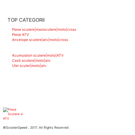
TOP CATEGORII
Piese scutere|maxiscutere|moto|cross
Piese ATV
Anvelope scutere|atv|moto|cross
Acumulatori scutere|moto|ATV
Casti scutere|moto|atv
Ulei scuter|moto|atv
©ScooterSpeed . 2017. All Rights Reserved