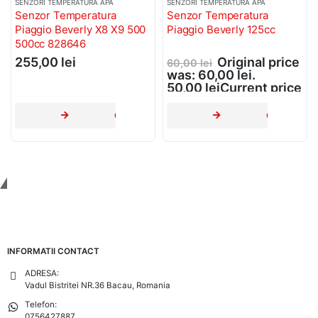
SENZORI TEMPERATURA APA
SENZORI TEMPERATURA APA
Senzor Temperatura
Senzor Temperatura
Piaggio Beverly X8 X9 500
Piaggio Beverly 125cc
500cc 828646
255,00
lei
Original price
60,00
lei
was: 60,00 lei.
50,00
lei
Current price
is: 50,00 lei.
CITEȘTE MAI MULT
CITEȘTE MA
Tinem Legatura
INFORMATII CONTACT
ADRESA:
Vadul Bistritei NR.36 Bacau, Romania
Telefon:
0756427887