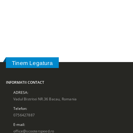
Tinem Legatura
INFORMATII CONTACT
ADRESA:
Vadul Bistritei NR.36 Bacau, Romania
Telefon:
0756427887
E-mail:
office@scooterspeed.ro