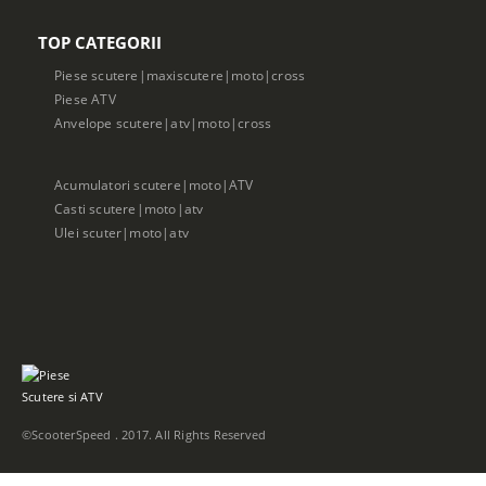
TOP CATEGORII
Piese scutere|maxiscutere|moto|cross
Piese ATV
Anvelope scutere|atv|moto|cross
Acumulatori scutere|moto|ATV
Casti scutere|moto|atv
Ulei scuter|moto|atv
©ScooterSpeed . 2017. All Rights Reserved