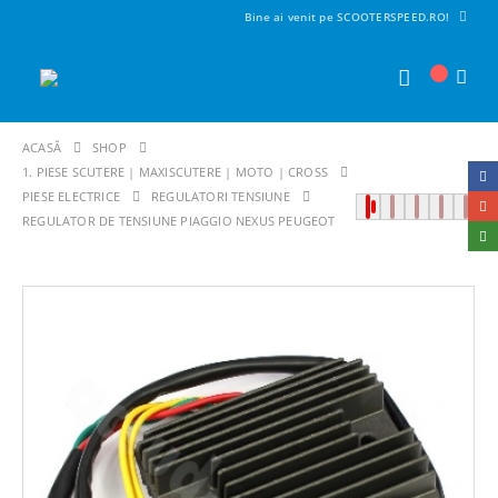
Bine ai venit pe SCOOTERSPEED.RO!
ACASĂ
SHOP
1. PIESE SCUTERE | MAXISCUTERE | MOTO | CROSS
PIESE ELECTRICE
REGULATORI TENSIUNE
REGULATOR DE TENSIUNE PIAGGIO NEXUS PEUGEOT