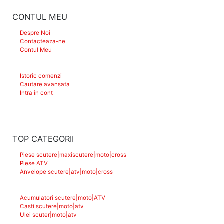
CONTUL MEU
Despre Noi
Contacteaza-ne
Contul Meu
Istoric comenzi
Cautare avansata
Intra in cont
TOP CATEGORII
Piese scutere|maxiscutere|moto|cross
Piese ATV
Anvelope scutere|atv|moto|cross
Acumulatori scutere|moto|ATV
Casti scutere|moto|atv
Ulei scuter|moto|atv