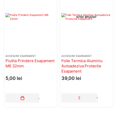
STOC EPUIZAT
ACCESORII ESAPAMENT
ACCESORII ESAPAMENT
Piulita Prindere Esapament
Folie Termica Aluminiu
M6 32mm
Autoadeziva Protectie
Esapament
5,00
lei
39,00
lei
ADAUGĂ ÎN COȘ
CITEȘTE MA